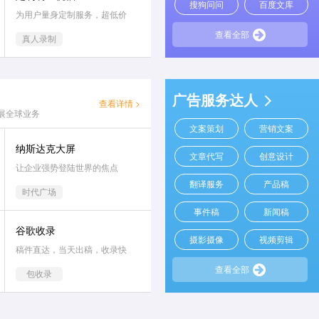
搜狗问问
百度文库
为用户量身定制服务，超低价
查看全部
真人录制
广告服务达人
查看详情 >
展全球业务
文案策划
营销文案
纳斯达克大屏
文章代写
创意设计
让企业强势登陆世界的焦点
翻译服务
产品稿
时代广场
事件稿
新闻稿
谷歌收录
摄影摄像
视频剪辑
稿件直达，当天出稿，收录快
查看全部
包收录