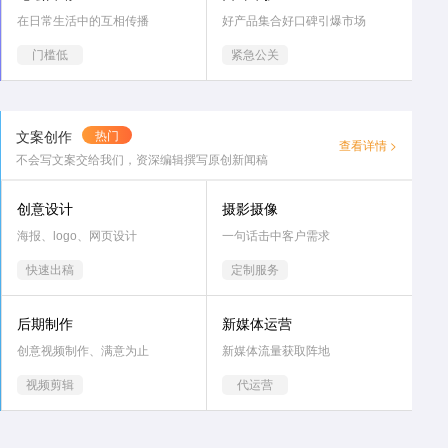
在日常生活中的互相传播
好产品集合好口碑引爆市场
门槛低
紧急公关
文案创作
热门
查看详情 >
不会写文案交给我们，资深编辑撰写原创新闻稿
创意设计
摄影摄像
海报、logo、网页设计
一句话击中客户需求
快速出稿
定制服务
后期制作
新媒体运营
创意视频制作、满意为止
新媒体流量获取阵地
视频剪辑
代运营