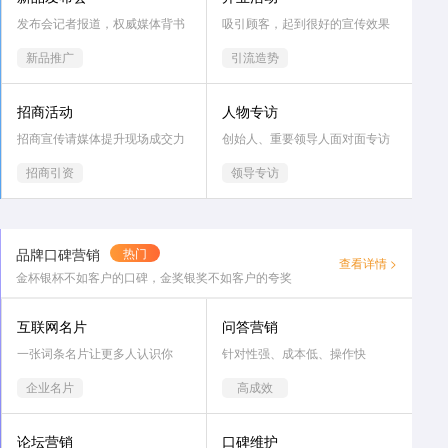
发布会记者报道，权威媒体背书
吸引顾客，起到很好的宣传效果
新品推广
引流造势
招商活动
人物专访
招商宣传请媒体提升现场成交力
创始人、重要领导人面对面专访
招商引资
领导专访
品牌口碑营销
热门
查看详情 >
金杯银杯不如客户的口碑，金奖银奖不如客户的夸奖
互联网名片
问答营销
一张词条名片让更多人认识你
针对性强、成本低、操作快
企业名片
高成效
论坛营销
口碑维护