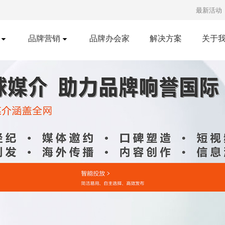
最新活动
品牌营销
品牌办会家
解决方案
关于
口碑营销
明星经纪
红书推广
短视频发布
知乎营销
广告投放
央视广告