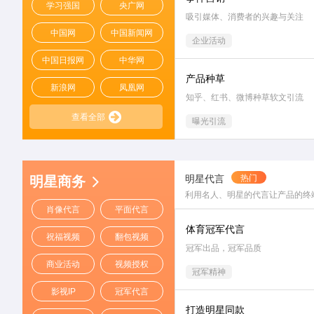
学习强国
央广网
吸引媒体、消费者的兴趣与关注
中国网
中国新闻网
企业活动
中国日报网
中华网
产品种草
新浪网
凤凰网
知乎、红书、微博种草软文引流
查看全部
曝光引流
明星代言
热门
明星商务
利用名人、明星的代言让产品的终
肖像代言
平面代言
体育冠军代言
祝福视频
翻包视频
冠军出品，冠军品质
商业活动
视频授权
冠军精神
影视IP
冠军代言
打造明星同款