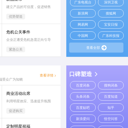
广东电视台
深圳卫视
建立产品的可信度，促进销售
新浪网
搜狐网
优势塑造
网易网
宝安日报
危机公关事件
中国网
广东科技报
企业正遭受危机急需正向引导
查看全部
紧急公关
口碑塑造
查看详情 >
端受众广为知晓
百度词条
搜狗词条
商业活动出席
头条词条
百度知道
利用明星效应、迅速提升氛围
百度贴吧
知乎
促进购买
新浪爱问
悟空问答
定制明星祝福