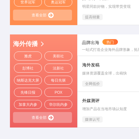
世界冠军
奥运冠军
明星同款好物，实现带货变现
查看全部
提高销量
品牌出海
热门
海外传播
一站式打造企业海外品牌形象，拓
雅虎
美联社
海外发稿
彭博社
法新社
媒体资源覆盖全球，出稿快
纳斯达克大屏
每日先驱
全网低价
先锋日报
POX
外媒测评
加拿大内参
华尔街内参
增加产品在当地市场认知度
查看全部
媒体认可