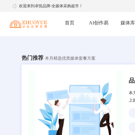
欢迎来到卓悦品牌-全媒体采购超市！
首页
AI创作易
媒体库
热门推荐
本月精选优质媒体套餐方案
软文推广
软文媒体
明星经纪
媒体邀约
媒体邀约
品
本
上