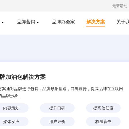
最新活动
品牌营销
品牌办会家
解决方案
关于
口碑营销
明星经纪
红书推广
短视频发布
知乎营销
广告投放
央视广告
牌加油包解决方案
方案通对品牌进行包装，品牌形象塑造，口碑宣传，提高品牌在互联网
的品牌形象。
内容策划
提升口碑
提高信任度
媒体发声
用户评价
权威背书