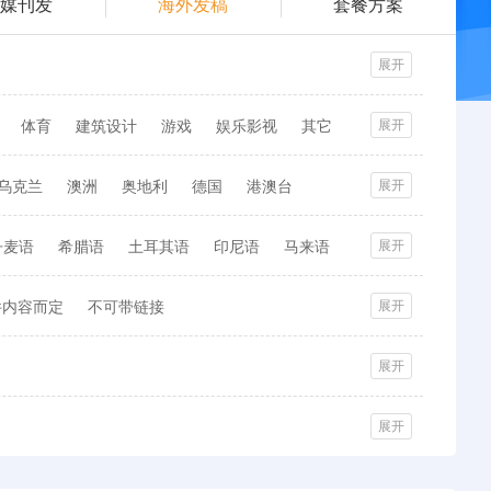
纸媒刊发
海外发稿
套餐方案
展开
体育
建筑设计
游戏
娱乐影视
其它
展开
乌克兰
澳洲
奥地利
德国
港澳台
展开
马来西亚
印度
澳大利亚
越南
中东
丹麦语
希腊语
土耳其语
印尼语
马来语
展开
牙
泰国
欧洲
新加坡
瑞士
件内容而定
不可带链接
展开
展开
展开