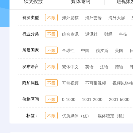
软文投放
媒体邀约
短视频
资源类型：
不限
海外发稿
海外套餐
海外大屏
行业分类：
不限
综合资讯
通讯社
财经
科技
所属国家：
不限
全球性
中国
俄罗斯
美国
东南亚
波兰
土耳其
爱尔兰
捷克
发布语言：
不限
繁体中文
英语
法语
德语
埃及
沙特
以色列
尼日利亚
非洲
越南语
阿拉伯语
希伯来语
泰语
印
附加属性：
不限
可带视频
不可带视频
视频以链
价格区间：
不限
0-1000
1001-2000
2001-5000
标签：
不限
优质媒体（优）
媒体稳定（稳）