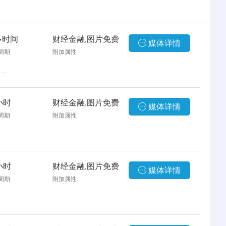
多时间
财经金融,图片免费
媒体详情
周期
附加属性
投放要求：【英语发布】随机出当地优质媒体，单词限制800字符以内（每超出100单词，额外收取200元，不满100单词按100单词算），图片免费1张，包翻译，保底链接200家！！！
小时
财经金融,图片免费
媒体详情
周期
附加属性
小时
财经金融,图片免费
媒体详情
周期
附加属性