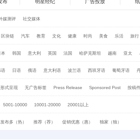
发布
明星经纪
广告投放
外媒测评
社交媒体
区块链
汽车
教育
文化
健康
时尚
美食
乐活
旅行
日本
韩国
意大利
英国
法国
哈萨克斯坦
越南
亚太
匈牙利
西班牙
希腊
瑞典
丹麦
印度尼西亚
菲律宾
韩语
日语
俄语
意大利语
波兰语
西班牙语
葡萄牙语
阿根廷
墨西哥
巴西
智利
拉丁美洲
秘鲁
泰国
葡萄
地语
泰语
瑞典语
荷兰语
接形式呈现
无广告标签
Press Release
Sponsored Post
按稿
5001-10000
10001-20000
20001以上
发布多（热）
推荐（荐）
促销优惠（惠）
独家（独）