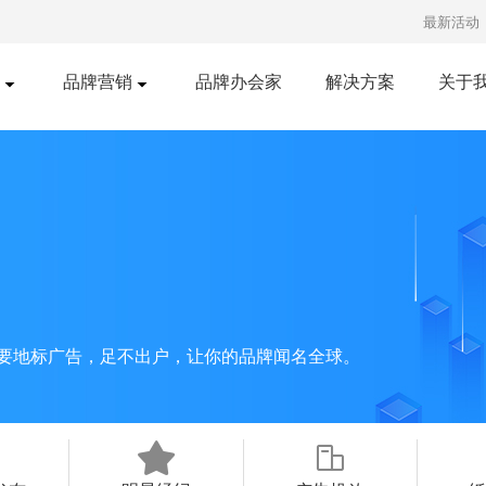
最新活动
品牌营销
品牌办会家
解决方案
关于
口碑营销
明星经纪
红书推广
短视频发布
知乎营销
广告投放
央视广告
主要地标广告，足不出户，让你的品牌闻名全球。