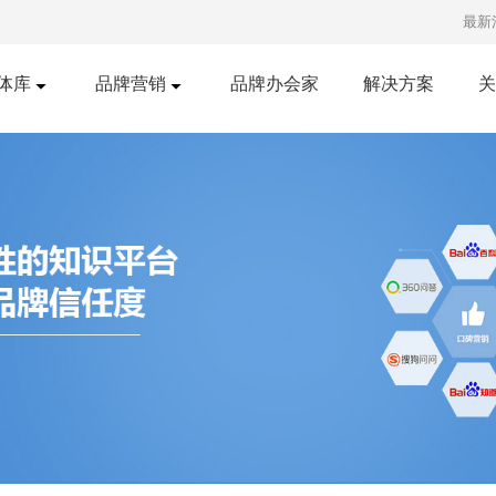
最新
体库
品牌营销
品牌办会家
解决方案
关
口碑营销
明星经纪
红书推广
短视频发布
知乎营销
广告投放
央视广告